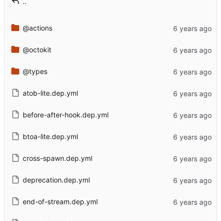
..
@actions
@octokit
@types
atob-lite.dep.yml
before-after-hook.dep.yml
btoa-lite.dep.yml
cross-spawn.dep.yml
deprecation.dep.yml
end-of-stream.dep.yml