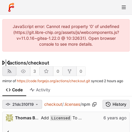
JavaScript error: Cannot read property '0' of undefined
(https://git.libre-chip.org/assets/js/webcomponents.js?
v=11.0.16~gitea-1.22.0 @ 10:32631). Open browser
console to see more details.
actions
/
checkout
3
0
0
mirror of
https://code.forgejo.org/actions/checkout.git
synced
Code
Activity
checkout
/
.licenses
/
npm
History
21dc310f19
...
Add
To Help Verify Prod Licenses (
Thomas Boop
Licensed